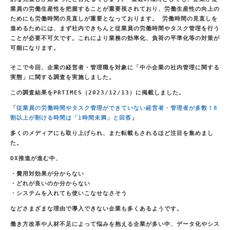
業員の労働生産性を把握することが重要視されており、労働生産性の向上の
ためにも労働時間の見直しが重要となっております。 労働時間の見直しを
進めるためには、まず社内できちんと従業員の労働時間やタスク管理を行う
ことが必要不可欠です。これにより業務の効率化、負荷の平準化等の対策が
可能になります。
そこで今回、企業の経営者・管理職を対象に「中小企業の社内管理に関する
実態」に関する調査を実施しました。
この調査結果をPRTIMES（2023/12/13）に掲載しました。
「
従業員の労働時間やタスク管理ができていない経営者・管理者が多数！8
割以上が割ける時間は「1時間未満」と回答
」
多くのメディアにも取り上げられ、また転載もされるほど注目を集めまし
た。
DX推進が進む中、
・費用対効果が分からない
・どれが良いのか分からない
・システムを入れても使いこなせなさそう
などさまざまな理由で導入できない企業も多くあるようです。
働き方改革や人材不足によって悩みを抱える企業が多い中、データ化やシス