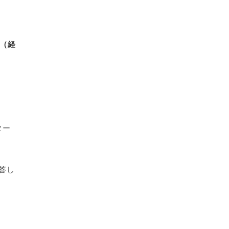
（経
ター
答し