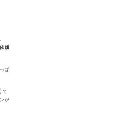
、
な依頼
っぱ
くて
ンが