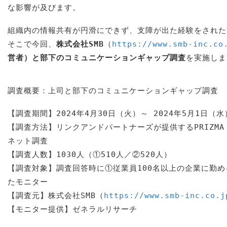
な影響が及びます。
組織内の情報共有が円滑にできず、支障が出た経験をされた
そこで今回、
株式会社SMB
（
https://www.smb-inc.co
営者）と部下のコミュニケーションギャップ調査
を実施しま
調査概要：上司と部下のコミュニケーションギャップ調査
【調査期間】2024年4月30日（火）～ 2024年5月1日（水
【調査方法】リンクアンドパートナーズが提供するPRIZMA
ネット調査
【調査人数】1030人（①510人／②520人）
【調査対象】調査回答時に①従業員100名以上の企業に勤
たモニター
【調査元】株式会社SMB（
https://www.smb-inc.co.j
【モニター提供】ゼネラルリサーチ