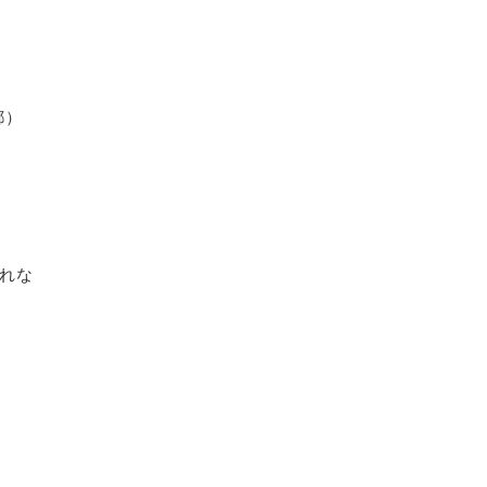
都）
れな