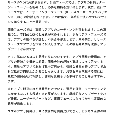
リースの5つに分類されます。計画フェーズでは、アプリの目的とター
ゲットユーザーを明確にし、必要な機能を洗い出します。次に、設計フ
ェーズでは、ユーザーインターフェース（UI）やユーザーエクスペリエ
ンス（UX）の設計を行います。この段階で、直感的で使いやすいデザイ
ンを確立することが重要です。
開発フェーズでは、実際にアプリのコーディングが行われます。この過
程では、専門的な技術と経験が求められます。さらにテストフェーズで
は、アプリの動作を検証し、不具合を修正します。最終的に、リリース
フェーズでアプリを市場に投入しますが、その後も継続的な改善とアッ
プデートが必要です。
さて、気になるコスト見積もりについてです。アプリ開発の費用は、ア
プリの複雑さや機能の範囲、開発会社の経験と実績によって異なりま
す。簡単なアプリであれば数十万円から、複雑な機能を持つアプリであ
れば数百万円以上かかることもあります。見積もりを依頼する際には、
複数の開発会社に相談し、詳細な見積もりを取得することをおすすめし
ます。
またアプリ開発には初期費用だけでなく、運用や保守、マーケティング
にかかるコストも考慮する必要があります。継続的なアップデートやバ
グ修正、ユーザーサポートなど、運用フェーズに入ってからも定期的な
費用が発生します。
スマホアプリ開発は、単に技術的な側面だけでなく、ビジネス全体の戦